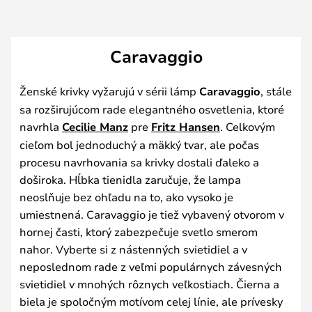
Caravaggio
Ženské krivky vyžarujú v sérii lámp
Caravaggio
, stále
sa rozširujúcom rade elegantného osvetlenia, ktoré
navrhla
Cecilie Manz
pre
Fritz Hansen
. Celkovým
cieľom bol jednoduchý a mäkký tvar, ale počas
procesu navrhovania sa krivky dostali ďaleko a
doširoka. Hĺbka tienidla zaručuje, že lampa
neoslňuje bez ohľadu na to, ako vysoko je
umiestnená. Caravaggio je tiež vybavený otvorom v
hornej časti, ktorý zabezpečuje svetlo smerom
nahor. Vyberte si z nástenných svietidiel a v
neposlednom rade z veľmi populárnych závesných
svietidiel v mnohých rôznych veľkostiach. Čierna a
biela je spoločným motívom celej línie, ale prívesky