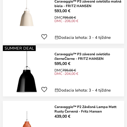
Caravaggio™ P3 závesné svietidlo matná
biela - FRITZ HANSEN
593,00 €
DMC
799,00 €
DMC -206,00 €
Dodacia lehota: 3 - 4 týždne
SUMMER DEAL
Caravaggio™ P3 závesné svietidlo
čierneČierne - FRITZ HANSEN
595,00 €
DMC
799,00 €
DMC -204,00 €
Dodacia lehota: 3 - 4 týždne
Caravaggio™ P2 Závěsná Lampa Matt
Rusty Červená - Fritz Hansen
439,00 €