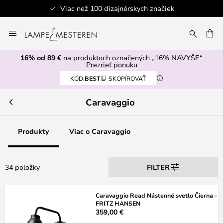
Viac než 100 dizajnérskych značiek
Skip
to
AŤ
Content
16% od 89 €
na produktoch označených „16% NAVYŠE“
Prezrieť ponuku
KÓD:
BEST
SKOPÍROVAŤ
Caravaggio
Produkty
Viac o Caravaggio
34 položky
FILTER
Caravaggio Read Nástenné svetlo Čierna -
FRITZ HANSEN
359,00 €