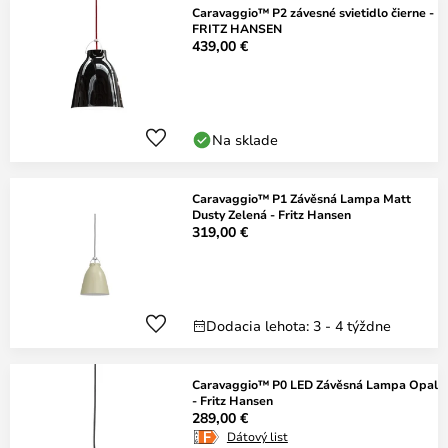
Caravaggio™ P2 závesné svietidlo čierne -
FRITZ HANSEN
439,00 €
Na sklade
Caravaggio™ P1 Závěsná Lampa Matt
Dusty Zelená - Fritz Hansen
319,00 €
Dodacia lehota: 3 - 4 týždne
Caravaggio™ P0 LED Závěsná Lampa Opal
- Fritz Hansen
289,00 €
Dátový list