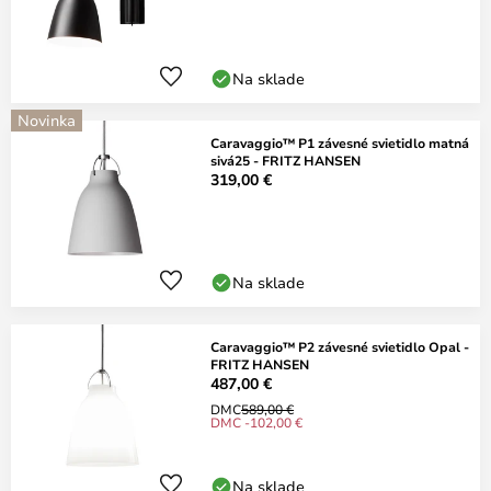
Na sklade
Novinka
Caravaggio™ P1 závesné svietidlo matná
sivá25 - FRITZ HANSEN
319,00 €
Na sklade
Caravaggio™ P2 závesné svietidlo Opal -
FRITZ HANSEN
487,00 €
DMC
589,00 €
DMC -102,00 €
Na sklade