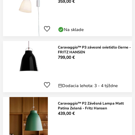
359,00 €
Na sklade
Caravaggio™ P3 závesné svietidlo čierne -
FRITZ HANSEN
799,00 €
Dodacia lehota: 3 - 4 týždne
Caravaggio™ P2 Závěsná Lampa Matt
Patina Zelená - Fritz Hansen
439,00 €