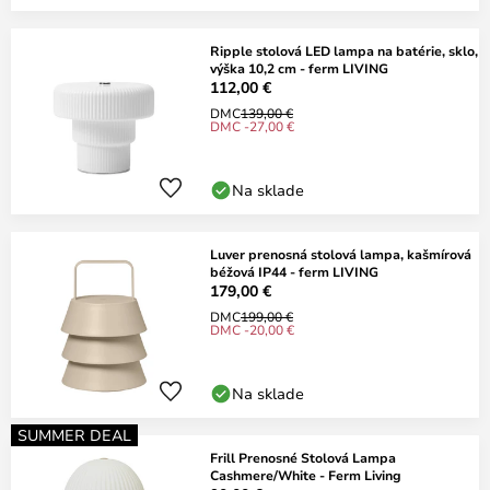
Ripple stolová LED lampa na batérie, sklo,
výška 10,2 cm - ferm LIVING
112,00 €
DMC
139,00 €
DMC -27,00 €
Na sklade
Luver prenosná stolová lampa, kašmírová
béžová IP44 - ferm LIVING
179,00 €
DMC
199,00 €
DMC -20,00 €
Na sklade
SUMMER DEAL
Frill Prenosné Stolová Lampa
Cashmere/White - Ferm Living