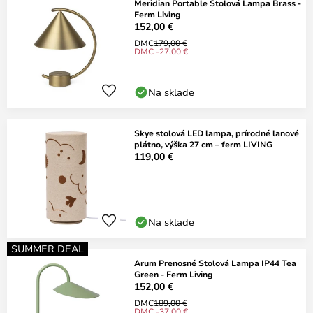
Meridian Portable Stolová Lampa Brass -
Ferm Living
152,00 €
DMC
179,00 €
DMC -27,00 €
Na sklade
Skye stolová LED lampa, prírodné ľanové
plátno, výška 27 cm – ferm LIVING
119,00 €
Na sklade
SUMMER DEAL
Arum Prenosné Stolová Lampa IP44 Tea
Green - Ferm Living
152,00 €
DMC
189,00 €
DMC -37,00 €