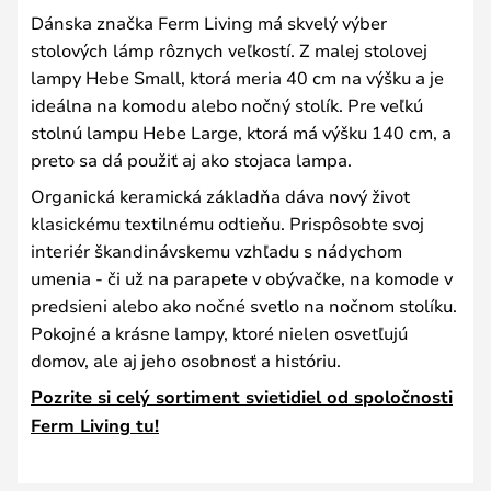
Dánska značka Ferm Living má skvelý výber
stolových lámp rôznych veľkostí. Z malej stolovej
lampy Hebe Small, ktorá meria 40 cm na výšku a je
ideálna na komodu alebo nočný stolík. Pre veľkú
stolnú lampu Hebe Large, ktorá má výšku 140 cm, a
preto sa dá použiť aj ako stojaca lampa.
Organická keramická základňa dáva nový život
klasickému textilnému odtieňu. Prispôsobte svoj
interiér škandinávskemu vzhľadu s nádychom
umenia - či už na parapete v obývačke, na komode v
predsieni alebo ako nočné svetlo na nočnom stolíku.
Pokojné a krásne lampy, ktoré nielen osvetľujú
domov, ale aj jeho osobnosť a históriu.
Pozrite si celý sortiment svietidiel od spoločnosti
Ferm Living tu!