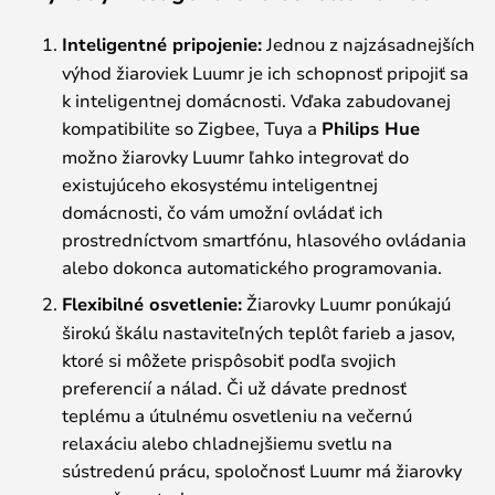
Inteligentné pripojenie:
Jednou z najzásadnejších
výhod žiaroviek Luumr je ich schopnosť pripojiť sa
k inteligentnej domácnosti. Vďaka zabudovanej
kompatibilite so Zigbee, Tuya a
Philips Hue
možno žiarovky Luumr ľahko integrovať do
existujúceho ekosystému inteligentnej
domácnosti, čo vám umožní ovládať ich
prostredníctvom smartfónu, hlasového ovládania
alebo dokonca automatického programovania.
Flexibilné osvetlenie:
Žiarovky Luumr ponúkajú
širokú škálu nastaviteľných teplôt farieb a jasov,
ktoré si môžete prispôsobiť podľa svojich
preferencií a nálad. Či už dávate prednosť
teplému a útulnému osvetleniu na večernú
relaxáciu alebo chladnejšiemu svetlu na
sústredenú prácu, spoločnosť Luumr má žiarovky