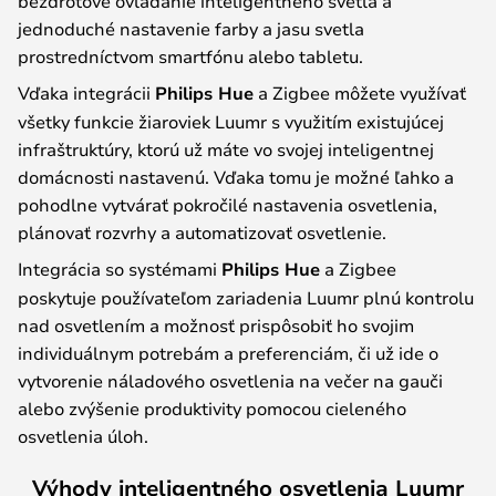
bezdrôtové ovládanie inteligentného svetla a
jednoduché nastavenie farby a jasu svetla
prostredníctvom smartfónu alebo tabletu.
Vďaka integrácii
Philips Hue
a Zigbee môžete využívať
všetky funkcie žiaroviek Luumr s využitím existujúcej
infraštruktúry, ktorú už máte vo svojej inteligentnej
domácnosti nastavenú. Vďaka tomu je možné ľahko a
pohodlne vytvárať pokročilé nastavenia osvetlenia,
plánovať rozvrhy a automatizovať osvetlenie.
Integrácia so systémami
Philips Hue
a Zigbee
poskytuje používateľom zariadenia Luumr plnú kontrolu
nad osvetlením a možnosť prispôsobiť ho svojim
individuálnym potrebám a preferenciám, či už ide o
vytvorenie náladového osvetlenia na večer na gauči
alebo zvýšenie produktivity pomocou cieleného
osvetlenia úloh.
Výhody inteligentného osvetlenia Luumr