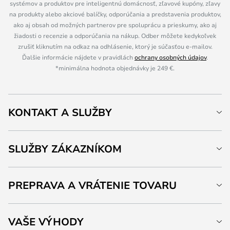
systémov a produktov pre inteligentnú domácnosť, zľavové kupóny, zľavy
na produkty alebo akciové balíčky, odporúčania a predstavenia produktov,
ako aj obsah od možných partnerov pre spoluprácu a prieskumy, ako aj
žiadosti o recenzie a odporúčania na nákup. Odber môžete kedykoľvek
zrušiť kliknutím na odkaz na odhlásenie, ktorý je súčasťou e-mailov.
Ďalšie informácie nájdete v pravidlách
ochrany osobných údajov
.
*minimálna hodnota objednávky je 249 €.
KONTAKT A SLUŽBY
SLUŽBY ZÁKAZNÍKOM
PREPRAVA A VRÁTENIE TOVARU
VAŠE VÝHODY