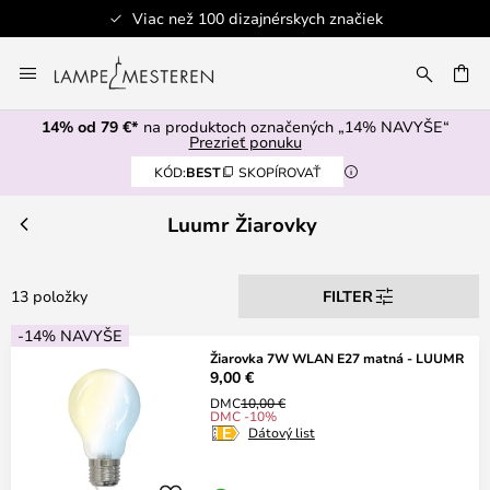
ch značiek
Bezpečná platba
Skip
to
AŤ
Content
14% od 79 €*
na produktoch označených „14% NAVYŠE“
Prezrieť ponuku
KÓD:
BEST
SKOPÍROVAŤ
Luumr Žiarovky
13 položky
FILTER
-14% NAVYŠE
Žiarovka 7W WLAN E27 matná - LUUMR
9,00 €
DMC
10,00 €
DMC -10%
Dátový list