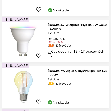
Na sklade
-14% NAVYŠE
Žiarovka 4,7 W ZigBee/Tuya RGBW GU10
– LUUMR
12,00 €
DMC
16,00 €
DMC -25%
Dátový list
Čas dodania: 12 - 17 pracovných
dní
-14% NAVYŠE
Žiarovka 7W ZigBee/Tuya/Philips Hue E27
- LUUMR
19,00 €
Dátový list
Na sklade