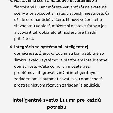
Nastavenie scén a náladové osvetlenie:
So
žiarovkami Luumr môžete vytvárať rôzne svetelné
scény a prispôsobiť si náladu svojich miestností. Či
už ide o romantickú večeru, filmový večer alebo
slávnostnú udalosť, môžete si nastaviť farby a jas
a vytvoriť tak dokonalú atmosféru pre každú
príležitosť.
Integrácia so systémami inteligentnej
domácnosti:
Žiarovky Luumr sú kompatibilné so
širokou škálou systémov a platforiem inteligentnej
domácnosti, vďaka čomu ich môžete bez
problémov integrovať s inými inteligentnými
zariadeniami a automatizovať svoju domácnosť
prostredníctvom rôznych zariadení a aplikácií.
Inteligentné svetlo Luumr pre každú
potrebu