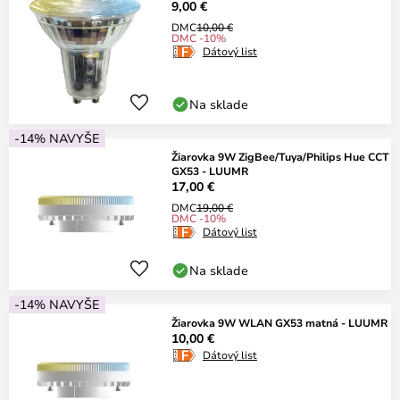
9,00 €
DMC
10,00 €
DMC -10%
Dátový list
Na sklade
-14% NAVYŠE
Žiarovka 9W ZigBee/Tuya/Philips Hue CCT
GX53 - LUUMR
17,00 €
DMC
19,00 €
DMC -10%
Dátový list
Na sklade
-14% NAVYŠE
Žiarovka 9W WLAN GX53 matná - LUUMR
10,00 €
Dátový list