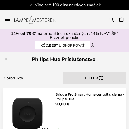
Viac než 100 dizajnérskych značiek
Skip
to
AŤ
Content
14% od 79 €*
na produktoch označených „14% NAVYŠE“
Prezrieť ponuku
KÓD:
BEST
SKOPÍROVAŤ
Philips Hue Príslušenstvo
3 produkty
FILTER
Bridge Pro Smart Home centrála, čierna -
Philips Hue
90,00 €