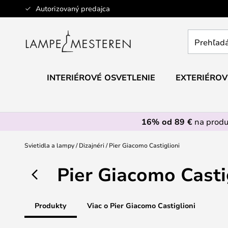
Skip
Autorizovaný predajca
to
Content
Prehľadáv
obchod
tu...
INTERIÉROVÉ OSVETLENIE
EXTERIÉROV
16% od 89 €
na prod
Svietidla a lampy
Dizajnéri
Pier Giacomo Castiglioni
Pier Giacomo Casti
Produkty
Viac o Pier Giacomo Castiglioni