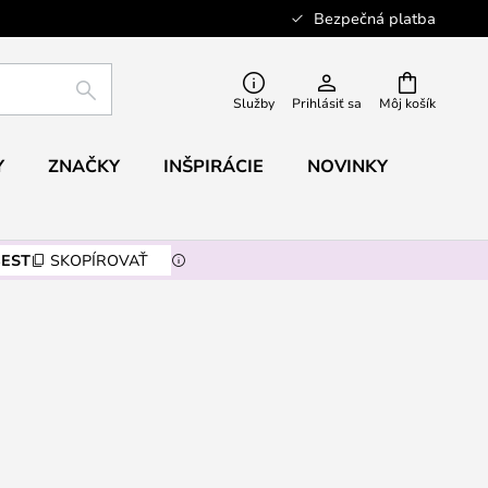
Bezpečná platba
HĽADAŤ
Služby
Prihlásiť sa
Môj košík
Y
ZNAČKY
INŠPIRÁCIE
NOVINKY
EST
SKOPÍROVAŤ