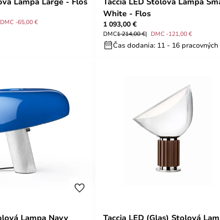
ová Lampa Large - Flos
Taccia LED Stolová Lampa Sma
White - Flos
DMC -65,00 €
1 093,00 €
DMC
1 214,00 €
DMC -121,00 €
Čas dodania: 11 - 16 pracovných
olová Lampa Navy
Taccia LED (Glas) Stolová La