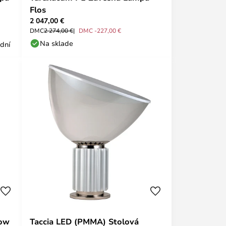
Flos
2 047,00 €
DMC
2 274,00 €
DMC -227,00 €
Na sklade
 dní
low
Taccia LED (PMMA) Stolová