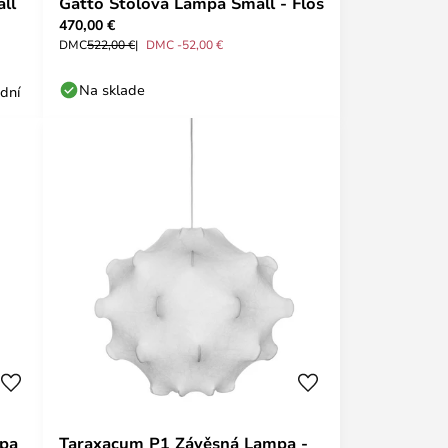
ll
Gatto Stolová Lampa Small - Flos
470,00 €
DMC
522,00 €
DMC -52,00 €
Na sklade
 dní
mpa
Taraxacum P1 Závěsná Lampa -