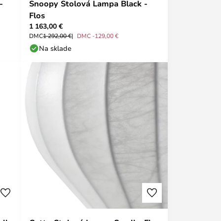
-
Snoopy Stolová Lampa Black -
Flos
1 163,00 €
DMC
1 292,00 €
DMC -129,00 €
Na sklade