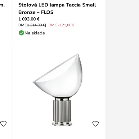
m,
Stolová LED lampa Taccia Small
Bronze – FLOS
1 093,00 €
DMC
1 214,00 €
DMC -121,00 €
Na sklade