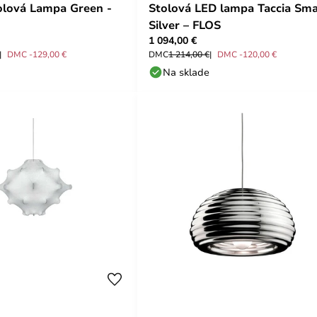
olová Lampa Green -
Stolová LED lampa Taccia Sma
Silver – FLOS
1 094,00 €
DMC -129,00 €
DMC
1 214,00 €
DMC -120,00 €
Na sklade