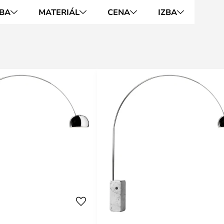
BA
MATERIÁL
CENA
IZBA