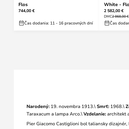
Flos
White - Fl
744,00 €
2 582,00 €
DMC
2 868,00 €
Čas dodania: 11 - 16 pracovných dní
Čas dodan
Narodený:
19. novembra 1913.\
Smrť:
1968.\
Z
Taraxacum a lampa Arco.\
Vzdelanie:
architekt a
Pier Giacomo Castiglioni bol taliansky dizajné