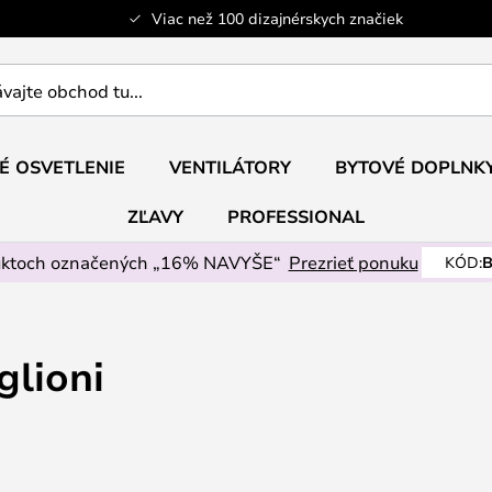
Viac než 100 dizajnérskych značiek
ajte
É OSVETLENIE
VENTILÁTORY
BYTOVÉ DOPLNK
ZĽAVY
PROFESSIONAL
uktoch označených „16% NAVYŠE“
Prezrieť ponuku
KÓD:
B
glioni