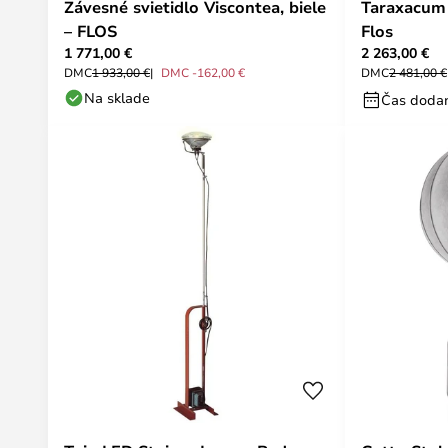
Závesné svietidlo Viscontea, biele
Taraxacum
– FLOS
Flos
1 771,00 €
2 263,00 €
DMC
1 933,00 €
DMC -162,00 €
DMC
2 481,00 €
Na sklade
Čas dodan