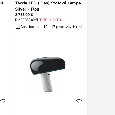
ll
Taccia LED (Glas) Stolová Lampa
Silver - Flos
2 753,00 €
DMC
2 868,00 €
DMC -115,00 €
Čas dodania: 12 - 17 pracovných dní