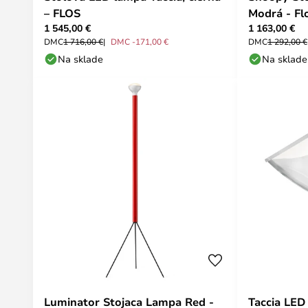
– FLOS
Modrá - Fl
1 545,00 €
1 163,00 €
DMC
1 716,00 €
DMC -171,00 €
DMC
1 292,00 €
Na sklade
Na sklade
Luminator Stojaca Lampa Red -
Taccia LED