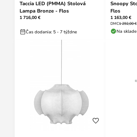
Taccia LED (PMMA) Stolová
Snoopy St
Lampa Bronze - Flos
Flos
1 716,00 €
1 163,00 €
DMC
1 292,00 €
Na sklade
Čas dodania: 5 - 7 týždne