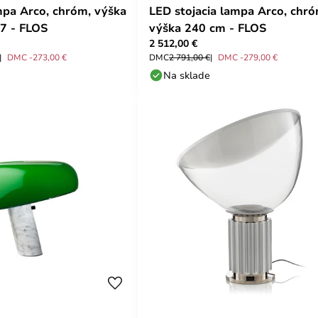
mpa Arco, chróm, výška
LED stojacia lampa Arco, chró
7 - FLOS
výška 240 cm - FLOS
2 512,00 €
DMC -273,00 €
DMC
2 791,00 €
DMC -279,00 €
Na sklade