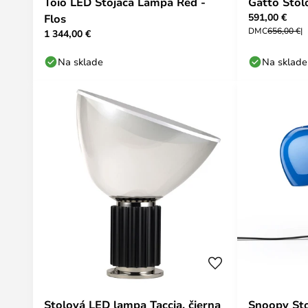
Toio LED Stojaca Lampa Red -
Gatto Stol
591,00 €
Flos
DMC
656,00 €
1 344,00 €
Na sklade
Na sklade
Stolová LED lampa Taccia, čierna
Snoopy St