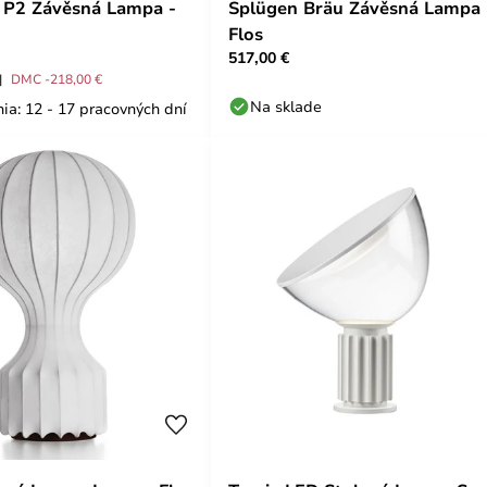
 P2 Závěsná Lampa -
Splügen Bräu Závěsná Lampa 
Flos
517,00 €
DMC -218,00 €
Na sklade
ia: 12 - 17 pracovných dní