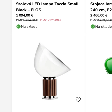
Stolová LED lampa Taccia Small
Stojaca la
Black – FLOS
240 cm, E2
1 094,00 €
2 466,00 €
DMC
1 214,00 €
DMC -120,00 €
DMC
2 739,00 €
Na sklade
Na sklade