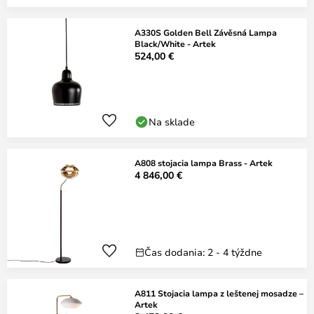
A330S Golden Bell Závěsná Lampa
Black/White - Artek
524,00 €
Na sklade
A808 stojacia lampa Brass - Artek
4 846,00 €
Čas dodania: 2 - 4 týždne
A811 Stojacia lampa z leštenej mosadze –
Artek