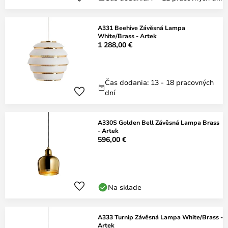
A331 Beehive Závěsná Lampa
White/Brass - Artek
1 288,00 €
Čas dodania: 13 - 18 pracovných
dní
A330S Golden Bell Závěsná Lampa Brass
- Artek
596,00 €
Na sklade
A333 Turnip Závěsná Lampa White/Brass -
Artek