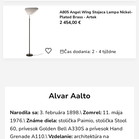
A805 Angel Wing Stojaca Lampa Nickel-
Plated Brass - Artek
2 454,00 €
Čas dodania: 2 - 4 týždne
Alvar Aalto
Narodila sa:
3. februára 1898.\
Zomrel:
11. mája
1976.\
Známe diela:
stolička Paimio, stolička Stool
60, prívesok Golden Bell A330S a prívesok Hand
Grenade A110.\
Vzdelanie:
architektúra na