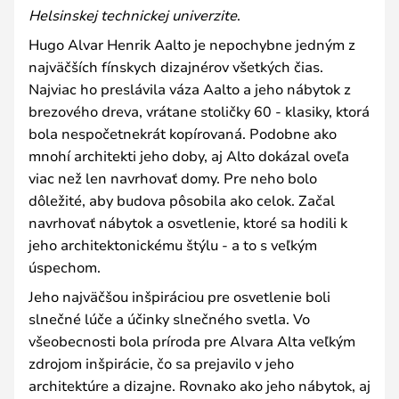
Helsinskej technickej univerzite
.
Hugo Alvar Henrik Aalto je nepochybne jedným z
najväčších fínskych dizajnérov všetkých čias.
Najviac ho preslávila váza Aalto a jeho nábytok z
brezového dreva, vrátane stoličky 60 - klasiky, ktorá
bola nespočetnekrát kopírovaná. Podobne ako
mnohí architekti jeho doby, aj Alto dokázal oveľa
viac než len navrhovať domy. Pre neho bolo
dôležité, aby budova pôsobila ako celok. Začal
navrhovať nábytok a osvetlenie, ktoré sa hodili k
jeho architektonickému štýlu - a to s veľkým
úspechom.
Jeho najväčšou inšpiráciou pre osvetlenie boli
slnečné lúče a účinky slnečného svetla. Vo
všeobecnosti bola príroda pre Alvara Alta veľkým
zdrojom inšpirácie, čo sa prejavilo v jeho
architektúre a dizajne. Rovnako ako jeho nábytok, aj