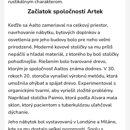
rustikálnym charakterom.
Začiatok spoločnosti Artek
Keďže sa Aalto zameriaval na celkový priestor,
navrhovanie nábytku, bytových doplnkov a
osvetlenia pre jeho budovy bolo pre neho veľmi
prirodzené. Moderné kovové stoličky sa mu príliš
nepáčili a hľadal materiál, z ktorého by boli stoličky
pohodlnejšie. Riešením bolo tvarované drevo,
ktorým je spoločnosť Aaltos známa dodnes. V 30.
rokoch 20. storočia vynašiel výrobnú metódu, ktorá
umožnila ohýbať a spájať drevo. Experimentoval s
organickými tvarmi, aby vyriešil zložité problémy.
Napríklad stolička Paimio, ktorá podľa Alvara mala
sklon, ktorý pacientom s tuberkulózou uľahčoval
dýchanie.
Jeho nábytok bol vystavovaný v Londýne a Miláne,
kde sa mu dostalo veľkej pozornosti. Spolu s