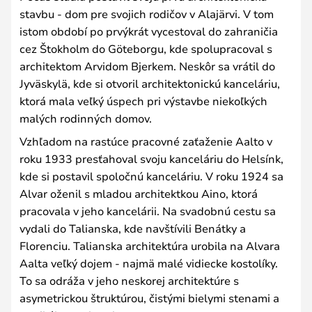
stavbu - dom pre svojich rodičov v Alajärvi. V tom
istom období po prvýkrát vycestoval do zahraničia
cez Štokholm do Göteborgu, kde spolupracoval s
architektom Arvidom Bjerkem. Neskôr sa vrátil do
Jyväskylä, kde si otvoril architektonickú kanceláriu,
ktorá mala veľký úspech pri výstavbe niekoľkých
malých rodinných domov.
Vzhľadom na rastúce pracovné zaťaženie Aalto v
roku 1933 presťahoval svoju kanceláriu do Helsínk,
kde si postavil spoločnú kanceláriu. V roku 1924 sa
Alvar oženil s mladou architektkou Aino, ktorá
pracovala v jeho kancelárii. Na svadobnú cestu sa
vydali do Talianska, kde navštívili Benátky a
Florenciu. Talianska architektúra urobila na Alvara
Aalta veľký dojem - najmä malé vidiecke kostolíky.
To sa odráža v jeho neskorej architektúre s
asymetrickou štruktúrou, čistými bielymi stenami a