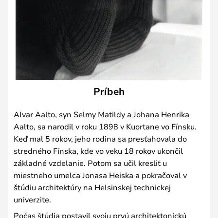
Príbeh
Alvar Aalto, syn Selmy Matildy a Johana Henrika
Aalto, sa narodil v roku 1898 v Kuortane vo Fínsku.
Keď mal 5 rokov, jeho rodina sa presťahovala do
stredného Fínska, kde vo veku 18 rokov ukončil
základné vzdelanie. Potom sa učil kresliť u
miestneho umelca Jonasa Heiska a pokračoval v
štúdiu architektúry na Helsinskej technickej
univerzite.
Počas štúdia postavil svoju prvú architektonickú