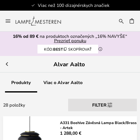
Viac než 100 dizajnérskych značiek
Skip
to
AŤ
Content
16% od 89 €
na produktoch označených „16% NAVYŠE“
Prezrieť ponuku
KÓD:
BEST
SKOPÍROVAŤ
Alvar Aalto
Produkty
Viac o Alvar Aalto
28 položky
FILTER
A331 Beehive Závěsná Lampa Black/Brass
- Artek
1 288,00 €